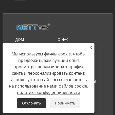
ДОМ
О НАС
X
ПРОДУКТЫ
НОВОСТИ
Мы используем файлы cookie, чтобы
СКАЧАТЬ
ОТПРАВИТЬ ЗАПРОС
предложить вам лучший опыт
СВЯЗАТЬСЯ С НАМИ
просмотра, анализировать трафик
сайта и персонализировать контент.
Используя этот сайт, вы соглашаетесь
Авторские права © 2023 Сучжоу Nett New Material
на использование нами файлов cookie.
Technology Co.,Ltd. Все права защищены.
политика конфиденциальности
Links
Sitemap
RSS
XML
Отклонять
Принимать
политика конфиденциальности