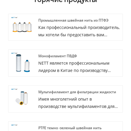
Промышленная швейная нить из ПТФЭ
Как профессиональный производитель,
мы хотели бы предоставить вам
высококачественную промышленную
швейную нить из ПТФЭ 1350dtex
Монофиламент ПВДФ
(1200D), и мы предложим вам лучшее
NETT является профессиональным
послепродажное обслуживание и
лидером в Китае по производству
своевременную доставку.
моноволокна ПВДФ, мультиволокна
ПВДФ, швейной нити из ПТФЭ с
Мультифиламент для фильтрации жидкости
высоким качеством и разумной ценой.
Имея многолетний опыт в
Добро пожаловать, свяжитесь с нами.
производстве мультифиламентов для
фильтрации жидкостей, NETT может
поставлять широкий ассортимент
PTFE темно -зеленый швейная нить
мультифиламентов из ПВДФ.