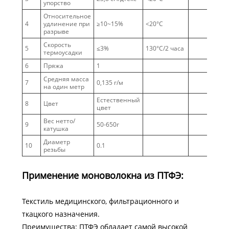
упорство
Относительное
4
удлинение при
≥10~15%
<20°С
разрыве
Скорость
5
≤3%
130°С/2 часа
термоусадки
6
Пряжа
1
Средняя масса
7
0,135 г/м
на один метр
Естественный
8
Цвет
цвет
Вес нетто/
9
50-650г
катушка
Диаметр
10
0.1
резьбы
Применение моноволокна из ПТФЭ:
Текстиль медицинского, фильтрационного и
ткацкого назначения.
Преимущества: ПТФЭ обладает самой высокой