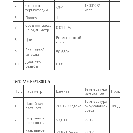
Скорость
1300°С/2
5
≤3%
термоусадки
часа
6
Пряжа
1
Средняя масса
7
0,011 г/м
на один метр
Естественный
8
Цвет
цвет
Вес нетто/
9
50-650г
катушка
Диаметр
10
0.08
резьбы
Тип: MF-EF/180D-а
Температура
НЕТ.
параметр
Ценить
Примечани
испытания
Температура
Линейная
1
200±200 дтекс
окружающей
180Д
плотность
среды
Разрывная
2
≥7,6 Н
<20°С
прочность
Разрывное
3
≥3,8 сН/дтекс
<20°С