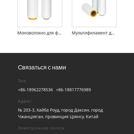
Моноволокно для фильтрации жидкости
Мультифиламент для фильтрации жидкости
Связаться с нами
Тел.
Tel
+86-18962278536
+86-18817776989
Адрес
№ 203-3, Хайба Роуд, город Даксин, город
Чжанцзяган, провинция Цзянсу, Китай
Электронная почта