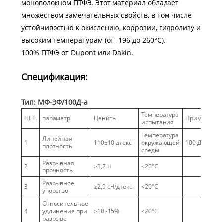
моноволокном ПТФЭ. Этот материал обладает
множеством замечательных свойств, в том числе
устойчивостью к окислению, коррозии, гидролизу и
высоким температурам (от -196 до 260°C).
100% ПТФЭ от Dupont или Dakin.
Спецификация:
Тип: МФ-ЭФ/100Д-а
Температура
НЕТ.
параметр
Ценить
Примечани
испытания
Температура
Линейная
1
110±10 дтекс
окружающей
100 Д
плотность
среды
Разрывная
2
≥3,2 Н
<20°С
прочность
Разрывное
3
≥2,9 сН/дтекс
<20°С
упорство
Относительное
4
удлинение при
≥10~15%
<20°С
разрыве